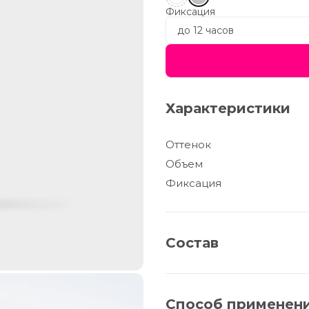
Фиксация
до 12 часов
Характеристики
Оттенок
Объем
Фиксация
Состав
Aqua, VP/VA Copolymer, Gly
Methacrylate Copolymer, Am
Способ применен
Hexanediol, Arginine, Lactic