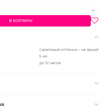
В КОРЗИНУ
Салатовый отттенок – не яркий
5 мл
до 12 часов
cerin, Acrylates Copolymer, Acrylates/C10-30 Alkyl
inomethyl Propanol, Biotinoyl Tripeptide-1, 1,2-
ия
 Acid, Glycine Soja Germ Extract, Triticum Vulgare