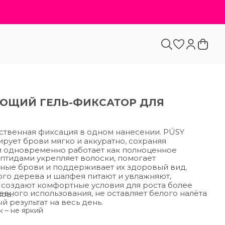
ЮЩИЙ ГЕЛЬ-ФИКСАТОР ДЛЯ
ственная фиксация в одном нанесении. PÚSY
сирует брови мягко и аккуратно, сохраняя
 и одновременно работает как полноценное
птидами укрепляет волоски, помогает
ные брови и поддерживает их здоровый вид.
ого дерева и шалфея питают и увлажняют,
 создают комфортные условия для роста более
евного использования, не оставляет белого налёта
ов.
 результат на весь день.
к – не яркий