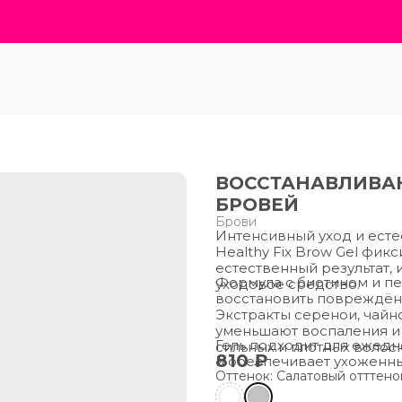
ВОССТАНАВЛИВА
БРОВЕЙ
Брови
Интенсивный уход и есте
Healthy Fix Brow Gel фик
естественный результат,
Формула с биотином и пе
уходовое средство.
восстановить повреждён
Экстракты серенои, чайн
уменьшают воспаления и
Гель подходит для ежедн
сильных и плотных волоск
810 ₽
и обеспечивает ухоженный
Оттенок: Салатовый отттено