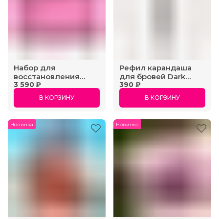
Набор для
Рефил карандаша
восстановления
для бровей Dark
3 590 ₽
390 ₽
волос «Prime»
Brown
В КОРЗИНУ
В КОРЗИНУ
Новинка
Новинка