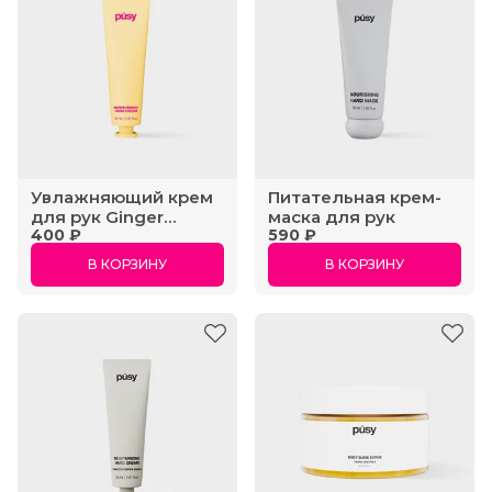
Увлажняющий крем
Питательная крем-
для рук Ginger
маска для рук
400 ₽
590 ₽
Verveine
В КОРЗИНУ
В КОРЗИНУ