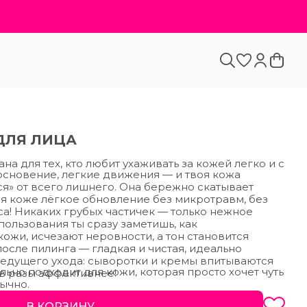
ДЛЯ ЛИЦА
на для тех, кто любит ухаживать за кожей легко и с
сновение, легкие движения — и твоя кожа
я» от всего лишнего. Она бережно скатывает
я коже лёгкое обновление без микротравм, без
са! Никаких грубых частичек — только нежное
ользования ты сразу заметишь, как
ожи, исчезают неровности, а тон становится
осле пилинга — гладкая и чистая, идеально
ледущего ухода: сыворотки и кремы впитываются
ьно подходит для кожи, которая просто хочет чуть
в разы эффективнее!
ычно.
В КОРЗИНУ