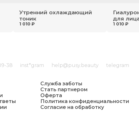
Утренний охлаждающий
Гиалуро
тоник
для лиц
1 010 ₽
1 010 ₽
09-38
inst*gram
help@pusy.beauty
telegram
Служба заботы
Стать партнером
и
Оферта
ответы
Политика конфиденциальности
ции
Согласие на обработку