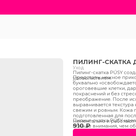
ПИЛИНГ-СКАТКА 
Уход
Пилинг-скатка PÚSY созда
Представь: нежное прико
удовольствием.
буквально «освобождаетс
ороговевшие клетки, дар
покраснений и без стрес
преображение. После исп
выравнивается текстура к
свежим и ровным. Кожа п
подготовленная для пос
Пилинг-скатка PÚSY идеал
моментально и работают 
910 ₽
больше внимания, чем об