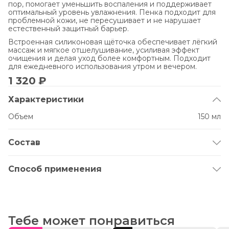
пор, помогает уменьшить воспаления и поддерживает
оптимальный уровень увлажнения. Пенка подходит для
проблемной кожи, не пересушивает и не нарушает
естественный защитный барьер.
Встроенная силиконовая щёточка обеспечивает лёгкий
массаж и мягкое отшелушивание, усиливая эффект
очищения и делая уход более комфортным. Подходит
для ежедневного использования утром и вечером.
1 320 ₽
Характеристики
Объем
150 мл
Состав
Aqua, Sodium Cocoamphoacetate, Hydroxyethyl urea,
Cocamidopropyl Betaine, Decyl Glucoside, PEG-7 Glyceryl
Способ применения
Cocoate, Coco-Glucoside, Glyceryl Oleate, Avena Sativa
Leaf/Stalk Extract, Saccharomyces Ferment Lysate Filtrate,
Нанесите необходимое количество средства на
Laminaria Digitata Extract, Citrus Aurantium Dulcis Juice,
силиконовую щетку и массажными движениями
Citrus Limon Juice, Zingiber Officinale Root Juice, Parfum,
распределите по всей поверхности лица. Смойте тёплой
Panthenol, Glycerin, Phenoxyethanol, Ethylhexylglycerin,
водой. Подходит для ежедневного применения.
Citric Acid, Sodium Benzoate, Potassium Sorbate, Sodium
Тебе может понравиться
Chloride, Disodium EDTA.