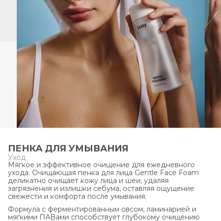
ПЕНКА ДЛЯ УМЫВАНИЯ
Уход
Мягкое и эффективное очищение для ежедневного
ухода. Очищающая пенка для лица Gentle Face Foam
деликатно очищает кожу лица и шеи, удаляя
загрязнения и излишки себума, оставляя ощущение
свежести и комфорта после умывания.
Формула с ферментированным овсом, ламинарией и
мягкими ПАВами способствует глубокому очищению