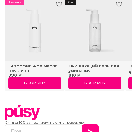
Новинка
Хит
Гидрофильное масло
Очищающий гель для
Г
для лица
умывания
9
990 ₽
810 ₽
В КОРЗИНУ
В КОРЗИНУ
Скидка 10% за подписку на e-mail рассылку