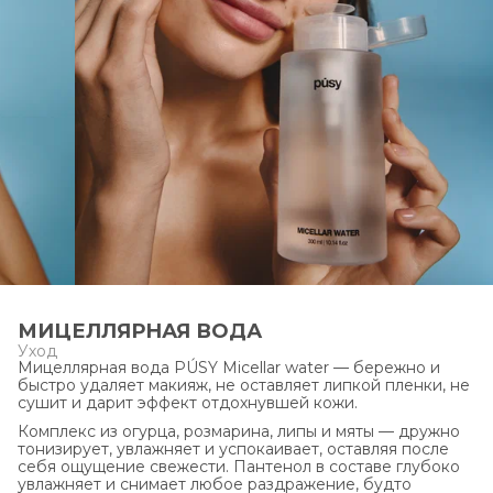
МИЦЕЛЛЯРНАЯ ВОДА
Уход
Мицеллярная вода PÚSY Micellar water — бережно и
быстро удаляет макияж, не оставляет липкой пленки, не
сушит и дарит эффект отдохнувшей кожи.
Комплекс из огурца, розмарина, липы и мяты — дружно
тонизирует, увлажняет и успокаивает, оставляя после
себя ощущение свежести. Пантенол в составе глубоко
увлажняет и снимает любое раздражение, будто