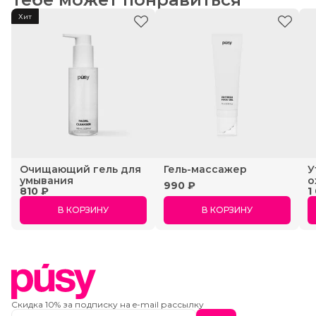
Dehydroacetic Acid
ежедневного применения.
Хит
Очищающий гель для
Гель-массажер
У
умывания
о
990 ₽
810 ₽
1
В КОРЗИНУ
В КОРЗИНУ
Скидка 10% за подписку на e-mail рассылку