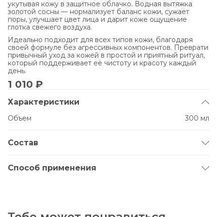
укутывая кожу в защитное облачко. Водная вытяжка
золотой сосны — нормализует баланс кожи, сужает
поры, улучшает цвет лица и дарит коже ощущение
глотка свежего воздуха.
Идеально подходит для всех типов кожи, благодаря
своей формуле без агрессивных компонентов. Преврати
привычный уход за кожей в простой и приятный ритуал,
который поддерживает её чистоту и красоту каждый
день.
1 010 ₽
Характеристики
Объем
300 мл
Состав
Aqua, Peg-6 Caprylic / Capric Glycerides, Pinus Sylvestris
Wood Extract, Propylene Glycol, Glycerin, Tilia Cordata
Способ применения
Flower Water, Mentha Piperita Flower / Leaf / Stem Water,
Cucumis Sativus Extract, Potassium Sorbate, Sodium
Смочите ватный диск мицеллярной водой, приложите к
Benzoate, Rosmarinus Officinalis Water, Panthenol,
коже на 10-30 секунд, затем лёгкими движениями
Disodium EDTA, Parfum, Caprylyl Glycol,
протрите кожу лица и шеи, удаляя макияж и
Methylpropanediol, Didecyldimonium Chloride,
загрязнения. После использования смойте тёплой водой
Polyquaternium-80, Sodium Hydroxide, Benzyl Alcohol,
Тебе может понравиться
или средством для очищения кожи. Подходит для