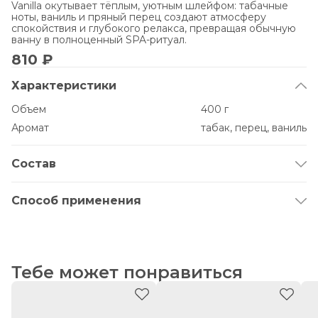
Vanilla окутывает тёплым, уютным шлейфом: табачные
ноты, ваниль и пряный перец создают атмосферу
спокойствия и глубокого релакса, превращая обычную
ванну в полноценный SPA-ритуал.
810 ₽
Характеристики
Объем
400 г
Аромат
табак, перец, ваниль
Состав
Sodium Chloride (Sea Salt), Sodium Chloride (Himalayan
Salt), Parfum.
Способ применения
Наполните ванну теплой водой (36–40°C). Добавьте 150–
200 грамм соли и дождитесь полного растворения
кристаллов. Принимайте ванну 15-25 минут, а затем
смойте остатки соли.
Тебе может понравиться