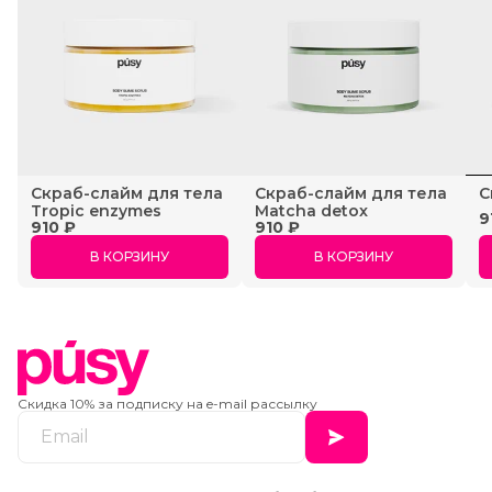
Скраб-слайм для тела
Скраб-cлайм для тела
C
Tropic enzymes
Matcha detox
9
910 ₽
910 ₽
В КОРЗИНУ
В КОРЗИНУ
Скидка 10% за подписку на e-mail рассылку