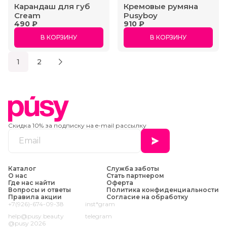
Карандаш для губ
Кремовые румяна
Cream
Pusyboy
490 ₽
910 ₽
В КОРЗИНУ
В КОРЗИНУ
1
2
Скидка 10% за подписку на e-mail рассылку
Каталог
Служба заботы
О нас
Стать партнером
Где нас найти
Оферта
Вопросы и ответы
Политика конфиденциальности
Правила акции
Согласие на обработку
+7(926)-674-09-38
inst*gram
help@pusy.beauty
telegram
@pusy 2026