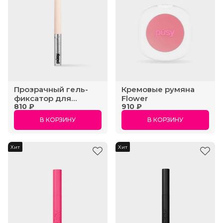
Прозрачный гель-
Кремовые румяна
фиксатор для
Flower
810 ₽
910 ₽
бровей
В КОРЗИНУ
В КОРЗИНУ
Хит
Хит