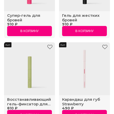
Супер-гель для
Гель для жестких
бровей
бровей
910 ₽
910 ₽
В КОРЗИНУ
В КОРЗИНУ
Хит
Хит
Восстанавливающий
Карандаш для губ
гель-фиксатор для
Strawberry
810 ₽
490 ₽
бровей