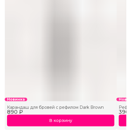
Новинка
Нови
Карандаш для бровей с рефилом Dark Brown
Рефил
890 ₽
390
В корзину